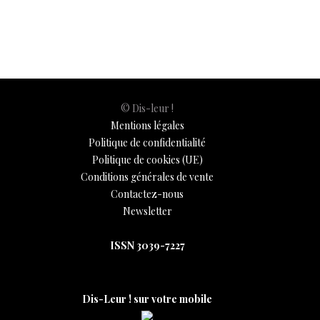
o
A
t
dI
g
e
Li
e
o
p
n
er
n
k
p
k
© Dis-leur !
Mentions légales
Politique de confidentialité
Politique de cookies (UE)
Conditions générales de vente
Contactez-nous
Newsletter
ISSN 3039-7227
Dis-Leur ! sur votre mobile