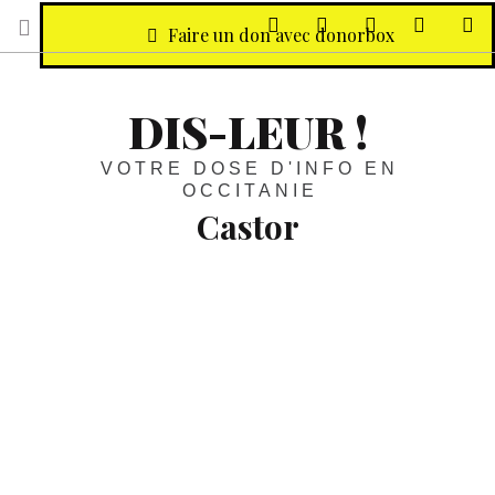
sur Facebook
sur Twitter
Contactez-nous 
Notre ph
R
Faire un don avec donorbox
DIS-LEUR !
VOTRE DOSE D'INFO EN
OCCITANIE
Castor
Destination :
Les pieds sur