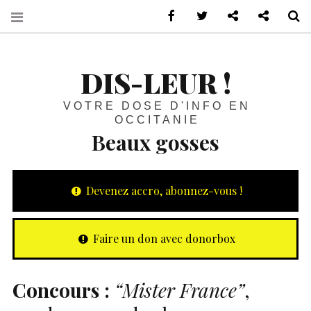
sur Facebook
sur Twitter
Contactez-nous 
Notre ph
R
DIS-LEUR !
VOTRE DOSE D'INFO EN
OCCITANIE
Beaux gosses
Devenez accro, abonnez-vous !
Faire un don avec donorbox
Concours :
“Mister France”
,