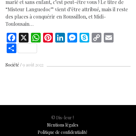
marié et sans enfant, c’est peut-être vous ! Le titre de
“Misteur Languedoc” vient d’être attribué, mais il reste
des places à conquérir en Roussillon, et Midi-
Toulousain…
F
X
W
Pi
Li
M
S
C
E
ac
h
nt
n
es
k
o
m
S
e
at
er
k
se
y
p
ai
h
b
s
es
e
n
p
y
l
ar
Société
9 août 2022
o
A
t
dI
g
e
Li
e
o
p
n
er
n
k
p
k
© Dis-leur !
Mentions légales
Politique de confidentialité