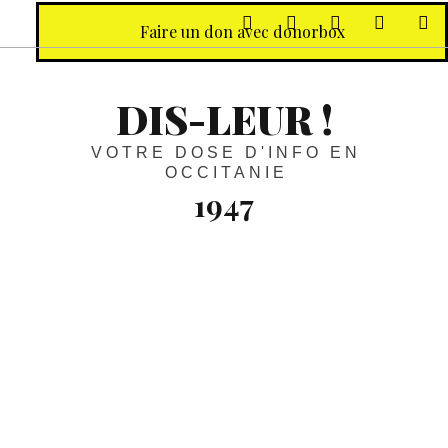
sur Facebook
sur Twitter
Contactez-nous 
Notre ph
R
Faire un don avec donorbox
DIS-LEUR !
VOTRE DOSE D'INFO EN
OCCITANIE
1947
Dossier :
10 juillet 1947, l’Exodus