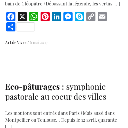
bain de Cléopâtre ! Dépassant la légende, les vertus […]
F
X
W
Pi
Li
M
S
C
E
ac
h
nt
n
es
k
o
m
S
e
at
er
k
se
y
p
ai
h
b
s
es
e
n
p
y
l
ar
Art de Vivre
6 mai 2017
o
A
t
dI
g
e
Li
e
o
p
n
er
n
k
p
k
Eco-pâturages :
symphonie
pastorale au coeur des villes
Les moutons sont entrés dans Paris ! Mais aussi dans
Montpellier ou Toulouse… Depuis le 12 avril, quarante
[…]