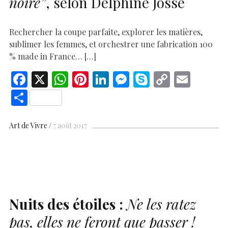
noire”
, selon Delphine Josse
Rechercher la coupe parfaite, explorer les matières,
sublimer les femmes, et orchestrer une fabrication 100
% made in France… […]
F
X
W
Pi
Li
M
S
C
E
ac
h
nt
n
es
k
o
m
S
e
at
er
k
se
y
p
ai
h
b
s
es
e
n
p
y
l
ar
Art de Vivre
7 août 2017
o
A
t
dI
g
e
Li
e
o
p
n
er
n
k
p
k
Nuits des étoiles :
Ne les ratez
pas, elles ne feront que passer !