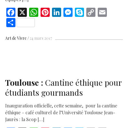
F
X
W
Pi
Li
M
S
C
E
ac
h
nt
n
es
k
o
m
S
e
at
er
k
se
y
p
ai
h
b
s
es
e
n
p
y
l
ar
Art de Vivre
24 mars 2017
o
A
t
dI
g
e
Li
e
o
p
n
er
n
k
p
k
Toulouse :
Cantine éthique pour
étudiants gourmands
Inauguration officielle, cette semaine, pour la cantine
éthique – café culturel de l’Université Toulouse Jean-
Jaurès : la Scop […]