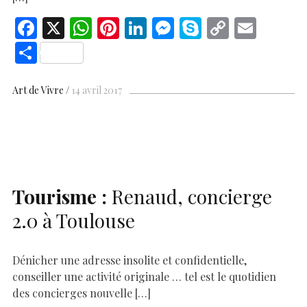
F
X
W
Pi
Li
M
S
C
E
ac
h
nt
n
es
k
o
m
S
e
at
er
k
se
y
p
ai
h
b
s
es
e
n
p
y
l
ar
Art de Vivre
14 avril 2017
o
A
t
dI
g
e
Li
e
o
p
n
er
n
k
p
k
Tourisme :
Renaud, concierge
2.0 à Toulouse
Dénicher une adresse insolite et confidentielle,
conseiller une activité originale … tel est le quotidien
des concierges nouvelle […]