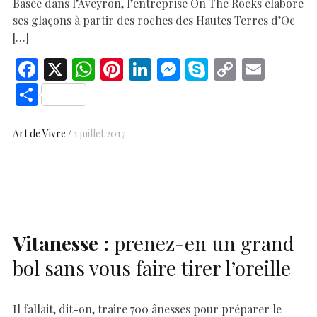
Basée dans l’Aveyron, l’entreprise On The Rocks élabore
ses glaçons à partir des roches des Hautes Terres d’Oc
[…]
F
X
W
Pi
Li
M
S
C
E
ac
h
nt
n
es
k
o
m
S
e
at
er
k
se
y
p
ai
h
b
s
es
e
n
p
y
l
ar
Art de Vivre
1 juillet 2017
o
A
t
dI
g
e
Li
e
o
p
n
er
n
k
p
k
Vitanesse :
prenez-en un grand
bol sans vous faire tirer l’oreille
Il fallait, dit-on, traire 700 ânesses pour préparer le