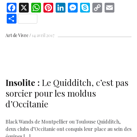
F
X
W
Pi
Li
M
S
C
E
ac
h
nt
n
es
k
o
m
S
e
at
er
k
se
y
p
ai
h
b
s
es
e
n
p
y
l
ar
Art de Vivre
14 avril 2017
o
A
t
dI
g
e
Li
e
o
p
n
er
n
k
p
k
Insolite :
Le Quidditch, c’est pas
sorcier pour les moldus
d’Occitanie
Black Wands de Montpellier ou Toulouse Quidditch,
deux clubs d’Occitanie ont conquis leur place au sein des
équipes […]