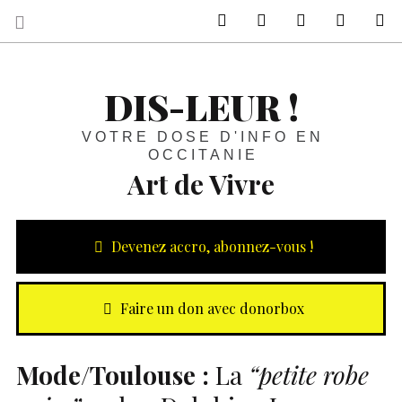
sur Facebook
sur Twitter
Contactez-nous 
Notre ph
R
DIS-LEUR !
VOTRE DOSE D'INFO EN
OCCITANIE
Art de Vivre
Devenez accro, abonnez-vous !
Faire un don avec donorbox
Mode/Toulouse :
La
“petite robe