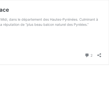
lace
 du Midi, dans le département des Hautes-Pyrénées. Culminant à
 sa réputation de “plus beau balcon naturel des Pyréées.”
Commenta
2