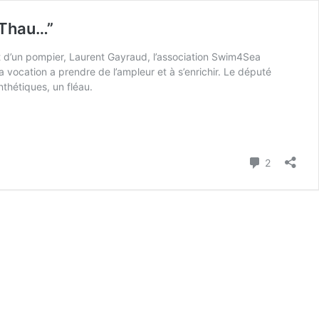
 Thau…”
 et d’un pompier, Laurent Gayraud, l’association Swim4Sea
vocation a prendre de l’ampleur et à s’enrichir. Le député
nthétiques, un fléau.
Commenta
2