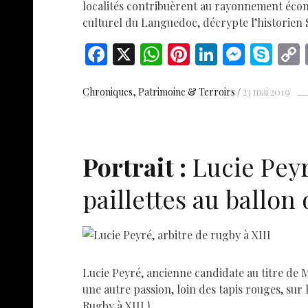
localités contribuèrent au rayonnement écono
culturel du Languedoc, décrypte l’historien
F
X
W
Pi
Li
M
S
ac
h
nt
n
es
k
e
at
er
k
se
y
Chroniques
Patrimoine & Terroirs
23 mai 2019
b
s
es
e
n
p
o
A
t
dI
g
e
o
p
n
er
Portrait :
Lucie Peyr
k
p
paillettes au ballon 
Lucie Peyré, ancienne candidate au titre de 
une autre passion, loin des tapis rouges, sur 
Rugby à XIII !