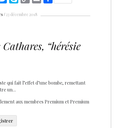
n
es
k
o
m
h
k
se
y
p
ai
ar
rs
23 décembre 2018
n
p
y
l
e
I
g
e
Li
D
n
er
n
 Cathares,
“hérésie
k
ste qui fait l’effet d’une bombe, remettant
tre un...
seulement aux membres Premium et Premium
istrer