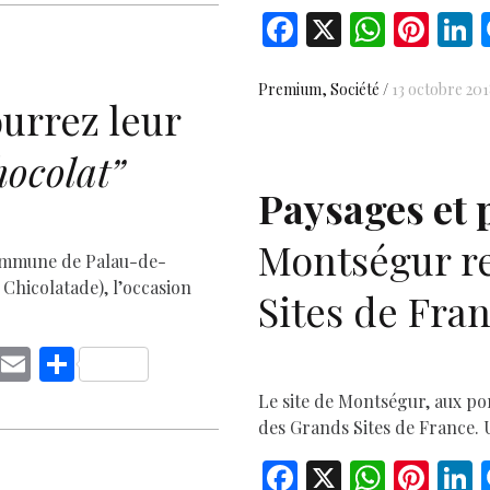
p
ai
ar
F
X
W
Pi
L
y
l
e
ac
h
nt
Li
D
e
at
er
Premium
Société
13 octobre 20
n
urrez leur
b
s
es
e
k
hocolat”
o
A
t
d
o
p
Paysages et 
k
p
Montségur re
 commune de Palau-de-
Chicolatade), l’occasion
Sites de Fra
C
E
S
o
m
h
Le site de Montségur, aux por
p
ai
ar
des Grands Sites de France. U
y
l
e
F
X
W
Pi
L