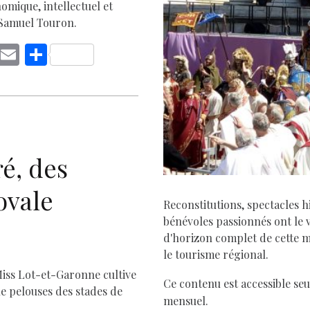
mique, intellectuel et
 Samuel Touron.
C
E
S
o
m
h
p
ai
ar
y
l
e
Li
D
n
é, des
k
ovale
Reconstitutions, spectacles 
bénévoles passionnés ont le 
d'horizon complet de cette m
le tourisme régional.
Miss Lot-et-Garonne cultive
Ce contenu est accessible 
le pelouses des stades de
mensuel.