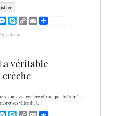
istrer
i
M
S
C
E
S
n
es
k
o
m
h
k
se
y
p
ai
ar
30 mai 2019
n
p
y
l
e
I
g
e
Li
D
n
er
n
La véritable
k
a crèche
arre dans sa dernière chronique de l’année
ombreuses villes du […]
i
M
S
C
E
S