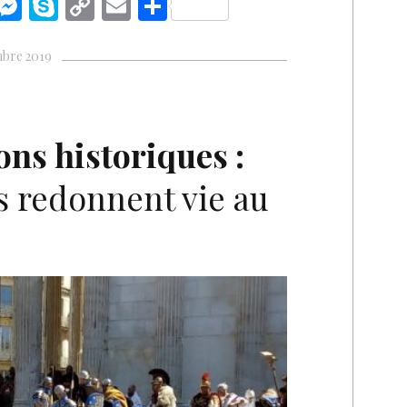
i
M
S
C
E
S
n
es
k
o
m
h
k
se
y
p
ai
ar
mbre 2019
n
p
y
l
e
I
g
e
Li
n
er
n
ons historiques :
k
ls redonnent vie au