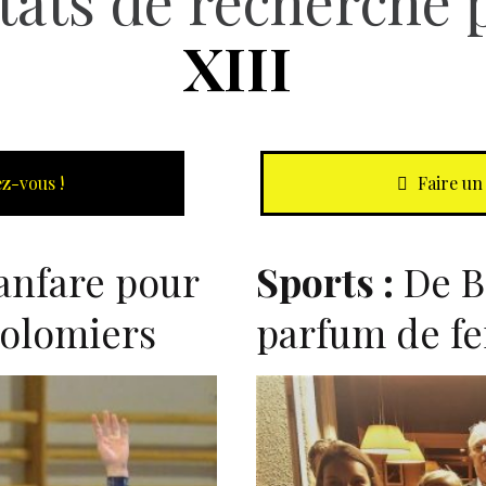
tats de recherche 
XIII
z-vous !
Faire un
anfare pour
Sports :
De B
Colomiers
parfum de f