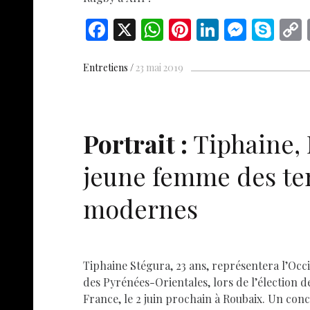
F
X
W
Pi
Li
M
S
ac
h
nt
n
es
k
e
at
er
k
se
y
Entretiens
23 mai 2019
b
s
es
e
n
p
o
A
t
dI
g
e
o
p
n
er
Portrait :
Tiphaine, 
k
p
jeune femme des t
modernes
Tiphaine Stégura, 23 ans, représentera l’Occ
des Pyrénées-Orientales, lors de l’élection d
France, le 2 juin prochain à Roubaix. Un con