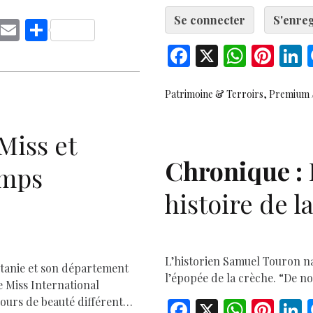
Se connecter
S'enreg
C
E
S
o
m
h
F
X
W
Pi
L
p
ai
ar
ac
h
nt
y
l
e
e
at
er
Patrimoine & Terroirs
Premium
Li
b
s
es
e
n
Miss et
o
A
t
d
k
D
o
p
Chronique :
emps
k
p
histoire de l
L’historien Samuel Touron n
itanie et son département
l’épopée de la crèche. “De n
e Miss International
cours de beauté différent…
F
X
W
Pi
L