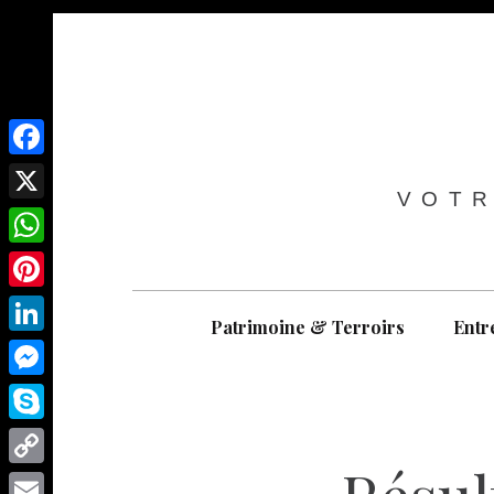
F
VOTR
a
X
c
W
e
h
P
b
Patrimoine & Terroirs
Entr
a
i
o
L
t
n
o
i
M
s
t
k
n
e
A
S
e
k
s
p
k
r
C
e