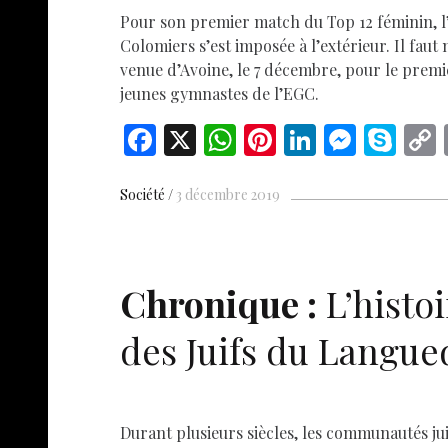
Pour son premier match du Top 12 féminin, l
Colomiers s’est imposée à l’extérieur. Il fau
venue d’Avoine, le 7 décembre, pour le premi
jeunes gymnastes de l’EGC.
F
X
W
Pi
Li
M
S
ac
h
nt
n
es
k
e
at
er
k
se
y
Société
3 décembre 2019
b
s
es
e
n
p
o
A
t
dI
g
e
o
p
n
er
Chronique :
L’histoi
k
p
des Juifs du Langue
Durant plusieurs siècles, les communautés jui