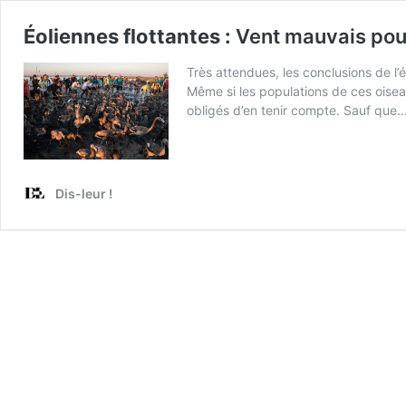
Éoliennes flottantes :
Vent mauvais pour
Très attendues, les conclusions de l’é
Même si les populations de ces oiseau
obligés d’en tenir compte. Sauf que
Dis-leur !