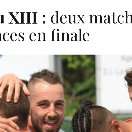
u
XIII
:
deux match
ces en finale