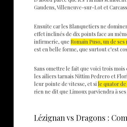
Gaudens, Villeneuve-sur-Lot et Carcass
Ensuite car les Blanquetiers ne dominent
effet inclinés de dix points face au mê
infirmerie, que
Romain Puso, un de ses 
est en belle forme, que surtout c’est co
Sans omettre le fait que voici trois mois 
les ailiers tarnais Nittim Pedrero et F
leur pointe de vitesse, et si
le quator de
rien ne dit que Limoux parviendra à ses f
Lézignan vs Dragons : Co