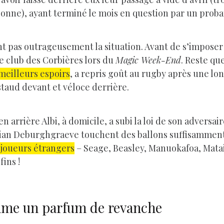
onne), ayant terminé le mois en question par un prob
 pas outrageusement la situation. Avant de s’imposer su
me club des Corbières lors du
Magic Week-End
. Reste qu
meilleurs espoirs
, a repris goût au rugby après une 
staud devant et véloce derrière.
en arrière Albi, à domicile, a subi la loi de son adversa
lorian Deburghgraeve touchent des ballons suffisamment
 joueurs étrangers
– Seage, Beasley, Manuokafoa, Matai
ins !
mme un parfum de revanche