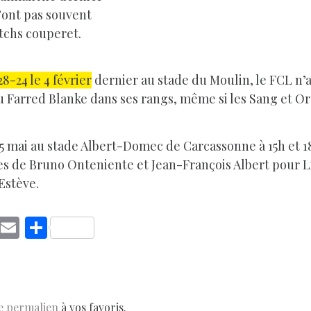
n’ont pas souvent
tchs couperet.
8-24 le 4 février
dernier au stade du Moulin, le FCL n’a
u Farred Blanke dans ses rangs, même si les Sang et O
 5 mai au stade Albert-Domec de Carcassonne à 15h et 
s de Bruno Onteniente et Jean-François Albert pour 
Estève.
C
E
S
o
m
h
p
ai
ar
y
l
e
e permalien
à vos favoris.