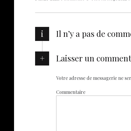
o
A
t
dI
g
e
o
p
n
er
k
p
i
Il n’y a pas de comm
Laisser un comment
Votre adresse de messagerie ne ser
Commentaire