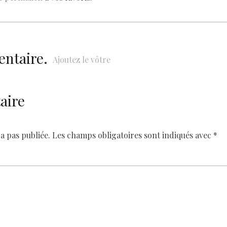
Li
n
k
entaire.
Ajoutez le vôtre
aire
a pas publiée.
Les champs obligatoires sont indiqués avec
*