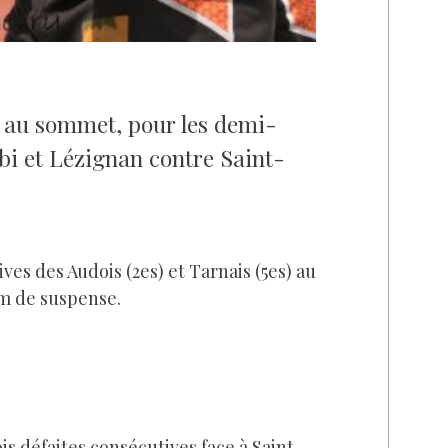
s au sommet, pour les demi-
bi et Lézignan contre Saint-
ves des Audois (2es) et Tarnais (5es) au
m de suspense.
is défaites consécutives face à Saint-