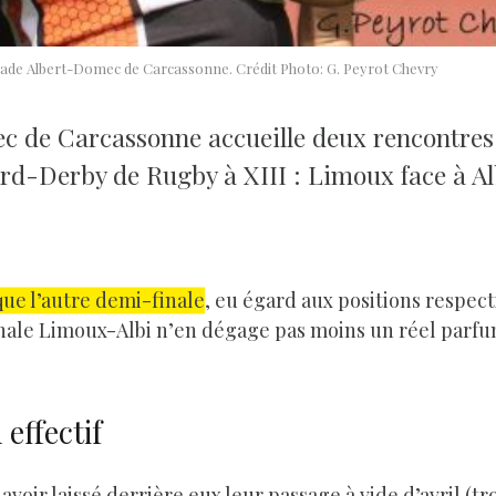
tade Albert-Domec de Carcassonne. Crédit Photo: G. Peyrot Chevry
ec de Carcassonne accueille deux rencontre
ord-Derby de Rugby à XIII : Limoux face à Al
que l’autre demi-finale
, eu égard aux positions respecti
nale Limoux-Albi n’en dégage pas moins un réel parfu
effectif
oir laissé derrière eux leur passage à vide d’avril (tro