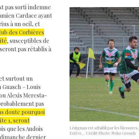
st pas sorti indemne
amien Cardace ayant
us à un oeil, et
club des Corbières
ité
, susceptibles de
eront pas rétablis à
 et surtout un
n Guasch – Louis
(ou Alexis Meresta-
 probablement pas
ns doute pourquoi
te 1, seront
ois que les Audois
Lézignan est affaibli par les blessures
Estève… Crédit Photo: Neko Grouch
e, dimanche dernier