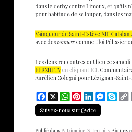
dans le derby contre Limoux, et qu’ils 
pour habitude de se louper, dans les ma
Vainqueur de Saint-Estève XIII Catalan 2
avec des
winners
comme Eloi Pélissier o
Les deux rencontres ont lieu ce samedi
FFRXIII TV
en cliquant ICI
. Commentaire
Aurélien Cologni pour Lézignan-Saint-
F
X
W
Pi
Li
M
S
ac
h
nt
n
es
k
Suivez-nous sur Qwice
e
at
er
k
se
y
b
s
es
e
n
p
Publié dans
Patrimoine & Terroirs
. Ajoutez
c