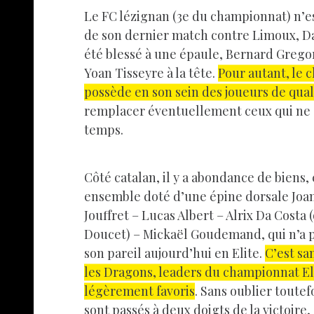
Le FC lézignan (3e du championnat) n’e
de son dernier match contre Limoux, D
été blessé à une épaule, Bernard Gregori
Yoan Tisseyre à la tête.
Pour autant, le 
possède en son sein des joueurs de qual
remplacer éventuellement ceux qui ne s
temps.
Côté catalan, il y a abondance de biens,
ensemble doté d’une épine dorsale Joa
Jouffret – Lucas Albert – Alrix Da Costa 
Doucet) – Mickaël Goudemand, qui n’a
son pareil aujourd’hui en Elite.
C’est sa
les Dragons, leaders du championnat Eli
légèrement favoris
. Sans oublier toutef
sont passés à deux doigts de la victoir