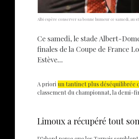
Albi espère conserver sa bonne humeur ce samedi, au s
Ce samedi, le stade Albert-Dom
finales de la Coupe de France L
Estève…
A priori
un tantinet plus déséquilibrée 
classement du championnat, la demi-fi
Limoux a récupéré tout son 
D’abord parce que les Tarnais semblent av