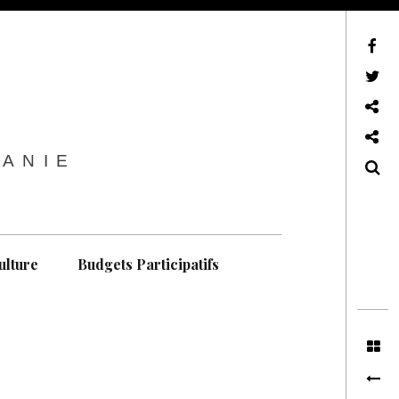
sur Facebook
sur Twitter
Contactez-nous !
Notre philosophie
TANIE
Recherche
ulture
Budgets Participatifs