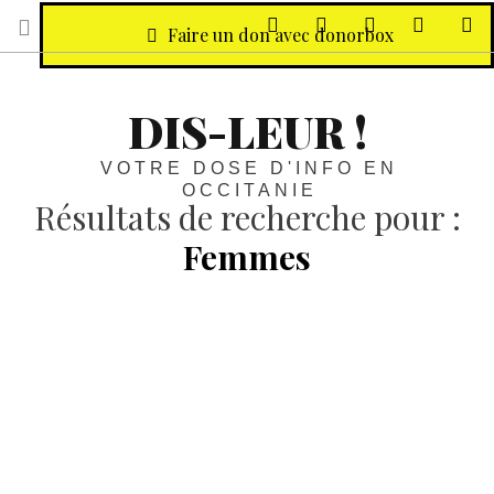
sur Facebook
sur Twitter
Contactez-nous 
Notre ph
R
Faire un don avec donorbox
DIS-LEUR !
VOTRE DOSE D'INFO EN
OCCITANIE
Résultats de recherche pour :
Femmes
Politique :
En Occitanie, à peine