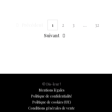
o
A
t
dI
g
e
Li
e
o
p
n
er
n
k
p
k
Précédent
1
2
3
…
32
Suivant
© Dis-leur !
Mentions légales
Politique de confidentialité
Politique de cookies (UE)
Conditions générales de vente